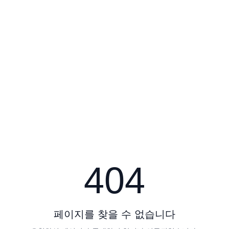
404
페이지를 찾을 수 없습니다